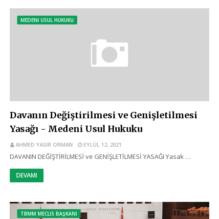
MEDENI USUL HUKUKU
Davanın Değiştirilmesi ve Genişletilmesi
Yasağı - Medeni Usul Hukuku
AHMED YASIR ORMAN
EYLÜL 12, 2021
DAVANIN DEĞİŞTİRİLMESİ ve GENİŞLETİLMESİ YASAĞI Yasak …
DEVAMI
TBMM MECLIS BAŞKANI