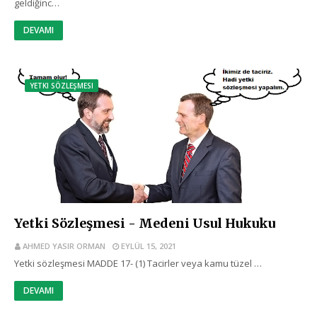
geldiğinc…
DEVAMI
YETKI SÖZLEŞMESI
Yetki Sözleşmesi - Medeni Usul Hukuku
AHMED YASIR ORMAN
EYLÜL 15, 2021
Yetki sözleşmesi MADDE 17- (1) Tacirler veya kamu tüzel …
DEVAMI