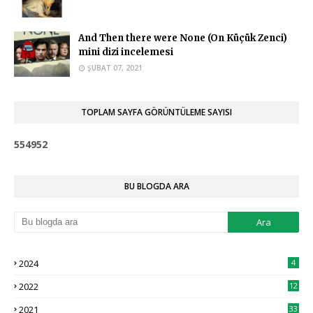
And Then there were None (On Küçük Zenci)
mini dizi incelemesi
ŞUBAT 07, 2021
TOPLAM SAYFA GÖRÜNTÜLEME SAYISI
5
5
4
9
5
2
BU BLOGDA ARA
2024
4
2022
12
2021
33