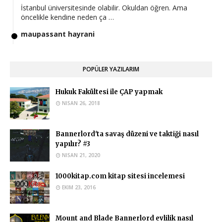
İstanbul üniversitesinde olabilir. Okuldan öğren. Ama
öncelikle kendine neden ça …
maupassant hayrani
Hocam iyi günler en güncel postunuz bu olduğu için buraya
yazıyorum. Bu hafta yk …
POPÜLER YAZILARIM
Ahmed Yasir Orman
Eğer okuduğunuz üniversite buna müsaade ediyorsa
Hukuk Fakültesi ile ÇAP yapmak
yapabilirsiniz.
NISAN 26, 2018
Anonymous
Hukuk okuyan biri islam iktisadi ve finans bölümünde çap
Bannerlord'ta savaş düzeni ve taktiği nasıl
yapabilir mi?
yapılır? #3
Ahmed Yasir Orman
NISAN 21, 2020
Evet bu durumda çift anadal yapamazsınız. Ayrıca bundan
1000kitap.com kitap sitesi incelemesi
sonra Hukuk okumanızı ta …
EKIM 23, 2016
Anonymous
Merhabalar Uludağ Üniversitesi Siyaset Bilimi ve Kamu
Mount and Blade Bannerlord evlilik nasıl
Yönetimi yazmak istiyorum …