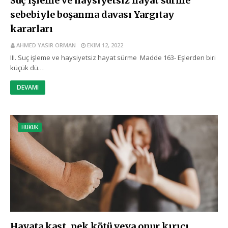
Suç işleme ve haysiyetsiz hayat sürme
sebebiyle boşanma davası Yargıtay
kararları
AHMED YASIR ORMAN
EKIM 12, 2022
III. Suç işleme ve haysiyetsiz hayat sürme Madde 163- Eşlerden biri
küçük dü…
DEVAMI
HUKUK
Hayata kast, pek kötü veya onur kırıcı