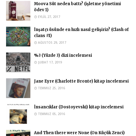
Moova Süt neden battı? (işletme yönetimi
Ahmed Yasir Orman
ödev 1)
Dediğiniz mantıklı ama muhtemelen izlediğiniz için algıda
EYLÜL 27, 2017
seçicilik oldu sizde. …
İnşatçı üsünde en hızlı nasıl gelişiriz? (Clash of
okurhemsire
clans #1)
İlk görselde katilin üzerini gizlemiş olmanız çok saçma ve
AĞUSTOS 29, 2017
yersiz olmuş çünkü ar …
%3 (Yüzde 3) dizi incelemesi
Ahmed Yasir Orman
ŞUBAT 17, 2019
Rica ederim. Faydalı olabiliyorsam ne mutlu bana.
Anonymous
Jane Eyre (Charlotte Bronte) kitap incelemesi
Şablon ve tablolarınız ile konuyu çok daha iyi anlıyorum. Çok
TEMMUZ 25, 2016
teşekkür ederim.
Ahmed Yasir Orman
İnsancıklar (Dostoyevski) kitap incelemesi
Teşekkür ederim. :)
TEMMUZ 05, 2016
And Then there were None (On Küçük Zenci)