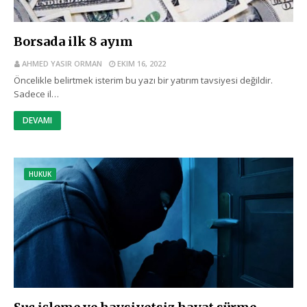
Borsada ilk 8 ayım
AHMED YASIR ORMAN
EKIM 16, 2022
Öncelikle belirtmek isterim bu yazı bir yatırım tavsiyesi değildir.
Sadece il…
DEVAMI
HUKUK