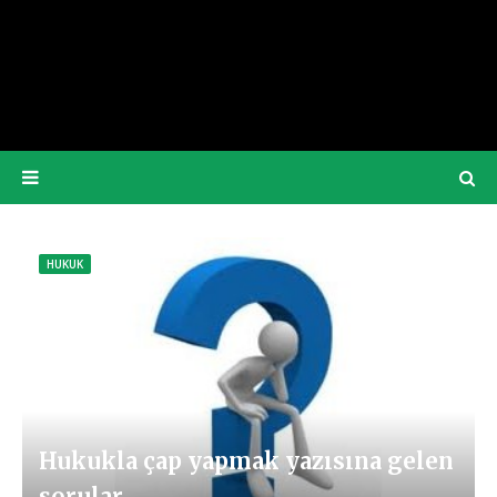
HUKUK
Hukukla çap yapmak yazısına gelen
sorular