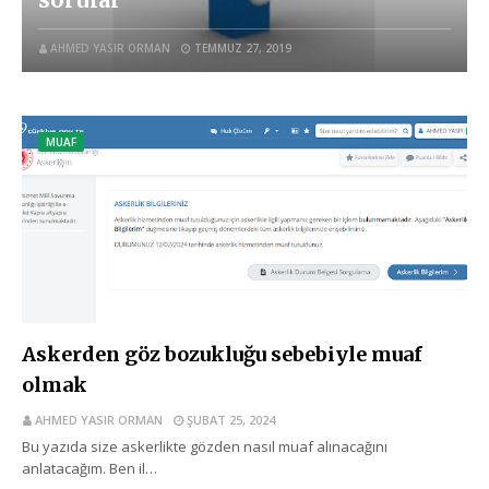
AHMED YASIR ORMAN
TEMMUZ 27, 2019
MUAF
Askerden göz bozukluğu sebebiyle muaf
olmak
AHMED YASIR ORMAN
ŞUBAT 25, 2024
Bu yazıda size askerlikte gözden nasıl muaf alınacağını
anlatacağım. Ben il…