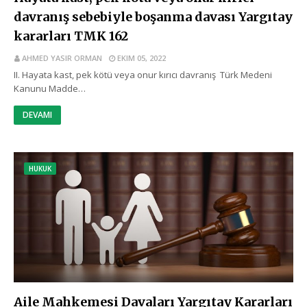
davranış sebebiyle boşanma davası Yargıtay
kararları TMK 162
AHMED YASIR ORMAN
EKIM 05, 2022
II. Hayata kast, pek kötü veya onur kırıcı davranış Türk Medeni
Kanunu Madde…
DEVAMI
HUKUK
Aile Mahkemesi Davaları Yargıtay Kararları