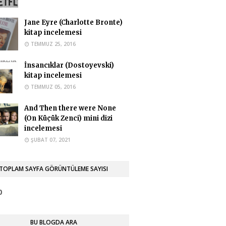
urhemsire
 görselde katilin üzerini gizlemiş olmanız
Jane Eyre (Charlotte Bronte)
 saçma ve yersiz olmuş çünkü ar …
kitap incelemesi
med Yasir Orman
TEMMUZ 25, 2016
a ederim. Faydalı olabiliyorsam ne
İnsancıklar (Dostoyevski)
lu bana.
kitap incelemesi
onymous
TEMMUZ 05, 2016
lon ve tablolarınız ile konuyu çok daha
 anlıyorum. Çok teşekkür ederim.
And Then there were None
(On Küçük Zenci) mini dizi
med Yasir Orman
incelemesi
ekkür ederim. :)
ŞUBAT 07, 2021
TOPLAM SAYFA GÖRÜNTÜLEME SAYISI
0
BU BLOGDA ARA