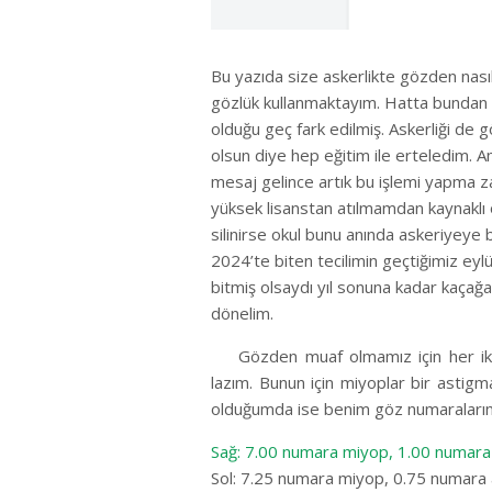
Bu yazıda size askerlikte gözden nasıl 
gözlük kullanmaktayım. Hatta bunda
olduğu geç fark edilmiş. Askerliği de 
olsun diye hep eğitim ile erteledim. A
mesaj gelince artık bu işlemi yapma 
yüksek lisanstan atılmamdan kaynaklı
silinirse okul bunu anında askeriyeye 
2024’te biten tecilimin geçtiğimiz eyl
bitmiş olsaydı yıl sonuna kadar kaça
dönelim.
Gözden muaf olmamız için her i
lazım. Bunun için miyoplar bir astigm
olduğumda ise benim göz numaralarım 
Sağ: 7.00 numara miyop, 1.00 numara
Sol: 7.25 numara miyop, 0.75 numara