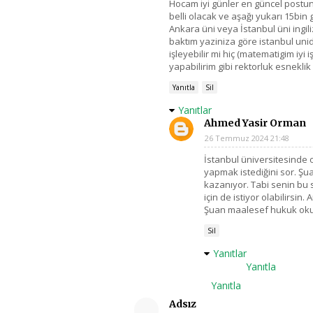
Hocam iyi günler en güncel postun
belli olacak ve aşağı yukarı 15bin g
Ankara üni veya İstanbul üni ingi
baktım yaziniza göre istanbul uni
işleyebilir mi hiç (matematigim iyi i
yapabilirim gibi rektorluk esneklik
Yanıtla
Sil
Yanıtlar
Ahmed Yasir Orman
26 Temmuz 2024 21:48
İstanbul üniversitesinde 
yapmak istediğini sor. Şu
kazanıyor. Tabi senin bu s
için de istiyor olabilirsi
Şuan maalesef hukuk oku
Sil
Yanıtlar
Yanıtla
Yanıtla
Adsız