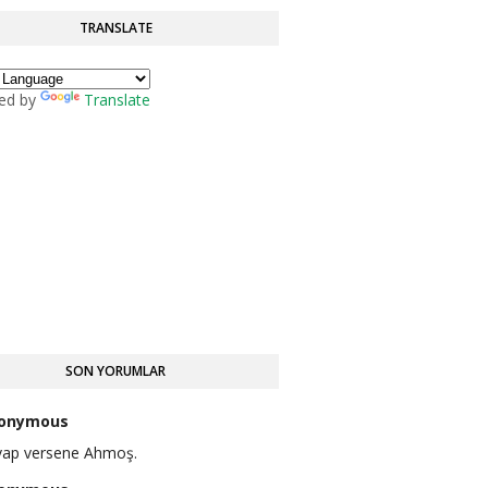
TRANSLATE
ed by
Translate
SON YORUMLAR
onymous
vap versene Ahmoş.