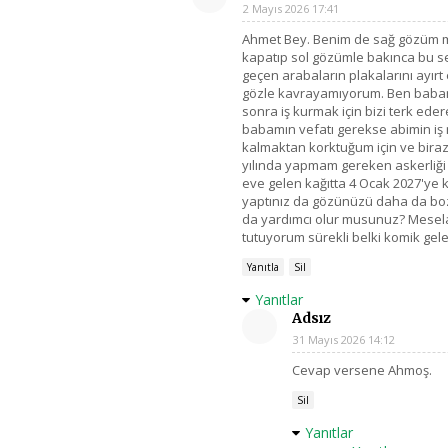
2 Mayıs 2026 17:41
Ahmet Bey. Benim de sağ gözüm 
kapatıp sol gözümle bakınca bu s
geçen arabaların plakalarını ayı
gözle kavrayamıyorum. Ben babam
sonra iş kurmak için bizi terk ed
babamın vefatı gerekse abimin iş
kalmaktan korktuğum için ve biraz
yılında yapmam gereken askerliği 
eve gelen kağıtta 4 Ocak 2027'ye k
yaptınız da gözünüzü daha da bo
da yardımcı olur musunuz? Mesela 
tutuyorum sürekli belki komik gele
Yanıtla
Sil
Yanıtlar
Adsız
31 Mayıs 2026 14:12
Cevap versene Ahmoş.
Sil
Yanıtlar