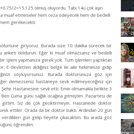
An
0.75/2=15.125 olmuş oluyordu. Tabi 14ü çok aşırı
Huk
dı. Ya muaf etmeseler hem ceza ödeyecek hem de bedelli
böl
emem gerekecekti.
Ah
Eve
Ayr
…
 bölümüne giriyoruz. Burada size 10 dakika sürecek bir
bu anketi doldurun. Eğer ki muaf olmazsanız ve bedelli
An
 bir işlem yapmanıza gerek yok. Tüm işlemleri yaptıktan
Mer
or. E-devletten aldığınız belge ile aile hekiminize gidip
Bil
iğinizi söylüyorsunuz. Burada doktorunuza göz için
…
Eğer demezseniz hastaneye sevk edilmeyeceğiniz için
buz
Şehir Hastanesine sevk etti. Emin olmamakla birlikte 3
Mer
z. Ben Cuma günü sağlık ocağına gitmiştim. Pazartesi de
yap
ittim. Siz de çok geciktirmeyin. Hastanede doktor
 sevk ettiler. Orada da bir doktor baktı. Ardından 20 gün
Ah
 verdikleri gün gelip heyete çıkacaktım. Bu arada göz
Ded
düğünü öğrendim.
izl