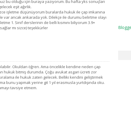
uz bu olduğu için buraya yazıyorum. Bu hafta yks sonuçları
elecek eşit ağırlık.
lizce işletme düşünüyorum buralarda hukuk ile çap imkanına
de var ancak ankarada yok. Dilekçe ile durumu belirtme olayı
şletme 1. Sinif derslerinin de belli kısmını biliyorum 3.9+
Blogge
 sağlar mı sizce) teşekkürler
olabilir. Okuldan öğren. Ama öncelikle kendine neden çap
an hukuk bitmiş durumda. Çoğu avukat asgari ücreti zor
ıralama ile hukuk zaten gelecek. Belliki kendini geliştirmek
n. Ama bunu yapmak yerine git 1 yıl erasmusla yurtdışında oku.
mayı tavsiye etmem.