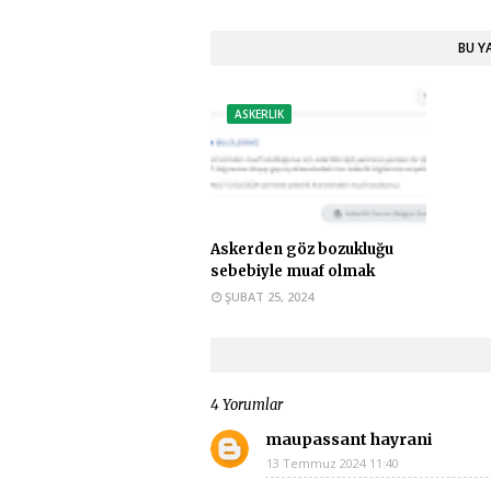
BU Y
ASKERLIK
Askerden göz bozukluğu
sebebiyle muaf olmak
ŞUBAT 25, 2024
4 Yorumlar
maupassant hayrani
13 Temmuz 2024 11:40