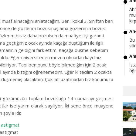
An
Ah
mü
muaf alınacağını anlatacağım. Ben ilkokul 3. Sınıftan beri
kır
n önce de gözlerim bozukmuş ama gözlerimin bozuk
An
gözlerim biraz daha bozulsun da muafiyet işi garanti
Bu 
ma geçtiğimiz ocak ayında kaçağa düştüğüm ile ilgili
sili
zamanının geldiğini fark ettim. Kaçağa düşme sebebim
Ah
 oldu. Eğer üniversiteden mezun olmadan kaydınız
bildiriyor. Tabi ben bunu böyle bilmediğim için 2 ocak
İst
öğr
ül ayında bittiğini öğrenemedim. Eğer ki tecilim 2 ocakta
ğa düşmemiş olacaktım. Çok lafı uzatmadan biz konumuza
ma
Hoc
old
ki gözümüzün toplam bozukluğu 14 numarayı geçmesi
…
atlar ise yarım olarak sayılıyor. İki sene önce muayene
Ah
şöyle idi:
Eğe
 astigmat
edi
 astigmat