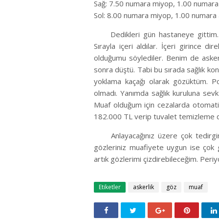
Sağ: 7.50 numara miyop, 1.00 numara
Sol: 8.00 numara miyop, 1.00 numara
Dedikleri gün hastaneye gittim
Sırayla içeri aldılar. İçeri girinc
olduğumu söylediler. Benim de aske
sonra düştü. Tabi bu sırada sağlık kont
yoklama kaçağı olarak gözüktüm. Pol
olmadı. Yanımda sağlık kuruluna sevk 
Muaf olduğum için cezalarda otomatik
182.000 TL verip tuvalet temizleme 
Anlayacağınız üzere çok tedirgi
gözleriniz muafiyete uygun ise çok
artık gözlerimi çizdirebileceğim. Peri
Etiketler
askerlik
göz
muaf