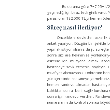
Bu duruma göre 7+7.25+1/2+
geçmediği için biraz tedirginlik var
parası olan 182.000 TL’yi hemen öd
Süreç nasıl ilerliyor?
Öncelikle e devletten askerlik
anket yapılıyor. Düzgün bir şekilde 
yapmak istiyor olsanız da şu süreçte
sonra sizi aile hekiminize yönlendiriy
askerlik için muayene olmak isted
hastaneye sevk etmesini söyleyin. 
muafiyet alamazsanız. Doktorum beni 
gün içerisinde hastaneye gitmelisini
hemen randevu almadan hastaneye g
baktıktan sonra
beni
sağlık kuruluna
sonra için randevu verdiler. Randevu
numaralarım da kontrol sonrası büyü