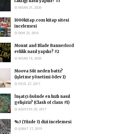
onymous
taktiği nasıl yapılır? #3
NISAN 21, 2020
uk okuyan biri islam iktisadi ve finans
ümünde çap yapabilir mi?
1000kitap.com kitap sitesi
med Yasir Orman
incelemesi
t bu durumda çift anadal yapamazsınız.
EKIM 23, 2016
ıca bundan sonra Hukuk okumanızı ta
Mount and Blade Bannerlord
evlilik nasıl yapılır? #2
onymous
NISAN 14, 2020
habalar Uludağ Üniversitesi Siyaset
imi ve Kamu Yönetimi yazmak istiyorum
Moova Süt neden battı?
(işletme yönetimi ödev 1)
EYLÜL 27, 2017
larkraliçesi
haba, psikoloji bölümünden çap
İnşatçı üsünde en hızlı nasıl
abilir miyim
gelişiriz? (Clash of clans #1)
med Yasir Orman
AĞUSTOS 29, 2017
iğiniz mantıklı ama muhtemelen
%3 (Yüzde 3) dizi incelemesi
ediğiniz için algıda seçicilik oldu sizde. …
ŞUBAT 17, 2019