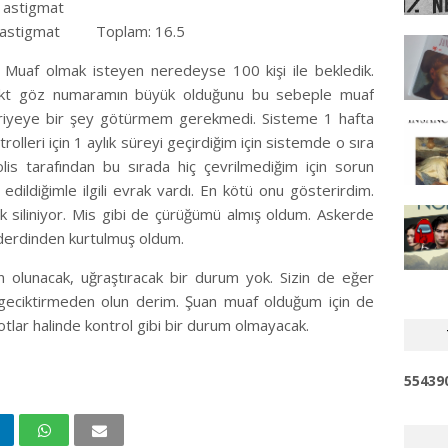
ok
 astigmat
 astigmat
Toplam: 16.5
İlk
çok
. Muaf olmak isteyen neredeyse 100 kişi ile bekledik.
Ah
e direkt göz numaramın büyük olduğunu bu sebeple muaf
Ric
riyeye bir şey götürmem gerekmedi. Sisteme 1 hafta
mut
rolleri için 1 aylık süreyi geçirdiğim için sistemde o sıra
is tarafından bu sırada hiç çevrilmediğim için sorun
An
edildiğimle ilgili evrak vardı. En kötü onu gösterirdim.
Şab
 siliniyor. Mis gibi de çürüğümü almış oldum. Askerde
iyi
derdinden kurtulmuş oldum.
Ah
n olunacak, uğraştıracak bir durum yok. Sizin de eğer
Teş
 geciktirmeden olun derim. Şuan muaf olduğum için de
yotlar halinde kontrol gibi bir durum olmayacak.
5
5
4
3
9