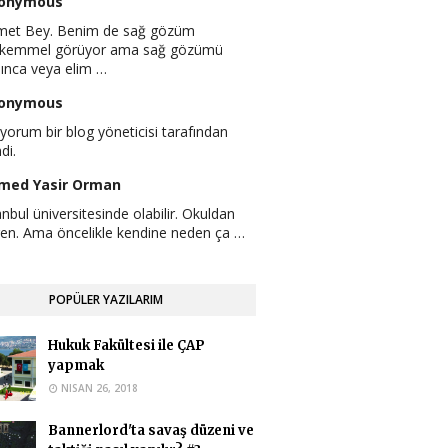
onymous
met Bey. Benim de sağ gözüm
kemmel görüyor ama sağ gözümü
pınca veya elim …
onymous
yorum bir blog yöneticisi tarafından
ndi.
med Yasir Orman
anbul üniversitesinde olabilir. Okuldan
en. Ama öncelikle kendine neden ça …
upassant hayrani
am iyi günler en güncel postunuz bu
POPÜLER YAZILARIM
uğu için buraya yazıyorum. Bu hafta yk
Hukuk Fakültesi ile ÇAP
yapmak
med Yasir Orman
NISAN 26, 2018
r okuduğunuz üniversite buna müsaade
yorsa yapabilirsiniz.
Bannerlord'ta savaş düzeni ve