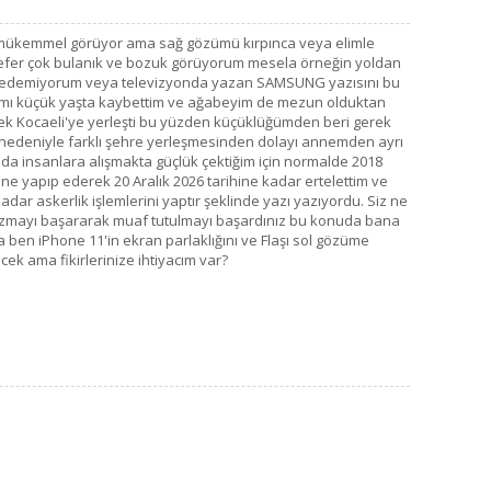
mükemmel görüyor ama sağ gözümü kırpınca veya elimle
efer çok bulanık ve bozuk görüyorum mesela örneğin yoldan
rt edemiyorum veya televizyonda yazan SAMSUNG yazısını bu
ı küçük yaşta kaybettim ve ağabeyim de mezun olduktan
erek Kocaeli'ye yerleşti bu yüzden küçüklüğümden beri gerek
 nedeniyle farklı şehre yerleşmesinden dolayı annemden ayrı
da insanlara alışmakta güçlük çektiğim için normalde 2018
ne yapıp ederek 20 Aralık 2026 tarihine kadar ertelettim ve
adar askerlik işlemlerini yaptır şeklinde yazı yazıyordu. Siz ne
zmayı başararak muaf tutulmayı başardınız bu konuda bana
ben iPhone 11'in ekran parlaklığını ve Flaşı sol gözüme
cek ama fikirlerinize ihtiyacım var?