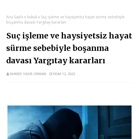
Ana Sayfa
hukuk
Suç işleme ve haysiyetsiz hayat sürme sebebiyle
boşanma davası Yargıtay kararları
Suç işleme ve haysiyetsiz hayat
sürme sebebiyle boşanma
davası Yargıtay kararları
AHMED YASIR ORMAN
EKIM 12, 2022