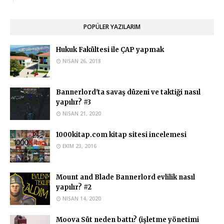
Hocam iyi günler en güncel postunuz bu olduğu için buraya
yazıyorum. Bu hafta yk …
POPÜLER YAZILARIM
Ahmed Yasir Orman
Eğer okuduğunuz üniversite buna müsaade ediyorsa
Hukuk Fakültesi ile ÇAP yapmak
yapabilirsiniz.
NISAN 26, 2018
Anonymous
Hukuk okuyan biri islam iktisadi ve finans bölümünde çap
Bannerlord'ta savaş düzeni ve taktiği nasıl
yapabilir mi?
yapılır? #3
Ahmed Yasir Orman
NISAN 21, 2020
Evet bu durumda çift anadal yapamazsınız. Ayrıca bundan
1000kitap.com kitap sitesi incelemesi
sonra Hukuk okumanızı ta …
EKIM 23, 2016
Anonymous
Merhabalar Uludağ Üniversitesi Siyaset Bilimi ve Kamu
Mount and Blade Bannerlord evlilik nasıl
Yönetimi yazmak istiyorum …
yapılır? #2
buzlarkraliçesi
NISAN 14, 2020
Merhaba, psikoloji bölümünden çap yapabilir miyim
Moova Süt neden battı? (işletme yönetimi