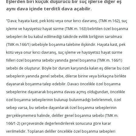
Eşlerden biri küçük düşürücü bir suç işlerse diğer eş
aynı dava içinde terditli dava açabilir.
"Dava; hayata kast, pek kötü veya onur kırıcı davranış, (TMK m.162), suç
işleme ve haysiyetsiz hayat sürme (TMK m. 163) belirtilen özel boşanma
sebepleri ile bu kabul edilmediği takdirde evlilik birliğinin sarsılması
(TMK m.166/1) sebebiyle boşanma talebine ilişkindir. Hayata kast, pek
kötü veya onur kırıcı davranış, suç işleme ve haysiyetsiz hayat sürme
fiilleri özel boşanma sebebi yanında genel boşanma (TMK m. 166/1)
sebebi de oluşturur. Böyle bir durum karşısında kalan eş dilerse bu özel
sebeplerin yanında genel sebebe, dilerse birine veya birkaçına birlikte
dayanarak boşanma talep edebilir. Davacı öncelikle özel boşanma
sebeplerine dayanarak boşanma davası açmış olduğundan, öncelikle
özel boşanma sebeplerinin bulunup bulunmadığı belirlenmeli, özel
sebep varsa, bu sebebe dayanılarak özel boşanma sebeplerinin
gerçekleşmemesi halinde, deliller genel boşanma sebebi (TMK m.
166/1-2) çerçevesinde değerlendirilerek sonucuna göre karar
verilmelidir. Toplanan deliller öncelikle özel boşanma sebepleri