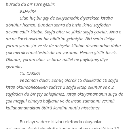
burada da bir süre gezilir.
9.DAKİKA
Ulan hiç bir şey de okuyamadık diyerekten kitaba
dönülür hemen. Bundan sonra da hızla ikinci sayfadan
devam edilir kitaba. Sayfa biter ve şükür sayfa çevrilir. Ama o
da ne Facebook’tan bir bildirim gelmiştir. Biri senin iletiye
yorum yazmıştır ve siz de dehşetle kitabın devamından daha
çok merak etmektesinizdir bu yorumu. Hemen girilir face’e.
Okunur, yorum atılır ve biraz millet ne paylaşmış diye
gezinilir.
15. DAKİKA
Ve zaman dolar. Sonuç olarak 15 dakika’da 10 sayfa
kitap okunabilecekken sadece 2 sayfa kitap okunur ve o 2
sayfadan da bir şey anlaşılmaz. Kitap okuyamamanın suçu da
çok meşgul olmaya bağlanır ve de insan zamanını verimli
kullanamamaktan ötürü kendini mutlu hissetmez.
Bu olayı sadece kitabı telefonda okuyanlar
yaşamıyor. Artık teknoloji o kadar hayatımıza girdiği için 10