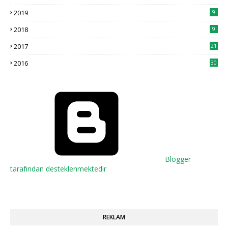
Dediğiniz mantıklı ama muhtemelen izlediğiniz için algıda
2019
9
seçicilik oldu sizde. …
2018
9
okurhemsire
2017
21
İlk görselde katilin üzerini gizlemiş olmanız çok saçma ve
yersiz olmuş çünkü ar …
2016
30
Ahmed Yasir Orman
Rica ederim. Faydalı olabiliyorsam ne mutlu bana.
Anonymous
Şablon ve tablolarınız ile konuyu çok daha iyi anlıyorum. Çok
teşekkür ederim.
Ahmed Yasir Orman
Blogger
Teşekkür ederim. :)
tarafından desteklenmektedir
REKLAM