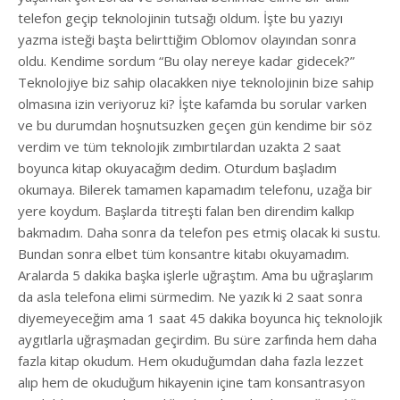
telefon geçip teknolojinin tutsağı oldum. İşte bu yazıyı
yazma isteği başta belirttiğim Oblomov olayından sonra
oldu. Kendime sordum “Bu olay nereye kadar gidecek?”
Teknolojiye biz sahip olacakken niye teknolojinin bize sahip
olmasına izin veriyoruz ki? İşte kafamda bu sorular varken
ve bu durumdan hoşnutsuzken geçen gün kendime bir söz
verdim ve tüm teknolojik zımbırtılardan uzakta 2 saat
boyunca kitap okuyacağım dedim. Oturdum başladım
okumaya. Bilerek tamamen kapamadım telefonu, uzağa bir
yere koydum. Başlarda titreşti falan ben direndim kalkıp
bakmadım. Daha sonra da telefon pes etmiş olacak ki sustu.
Bundan sonra elbet tüm konsantre kitabı okuyamadım.
Aralarda 5 dakika başka işlerle uğraştım. Ama bu uğraşlarım
da asla telefona elimi sürmedim. Ne yazık ki 2 saat sonra
diyemeyeceğim ama 1 saat 45 dakika boyunca hiç teknolojik
aygıtlarla uğraşmadan geçirdim. Bu süre zarfında hem daha
fazla kitap okudum. Hem okuduğumdan daha fazla lezzet
alıp hem de okuduğum hikayenin içine tam konsantrasyon