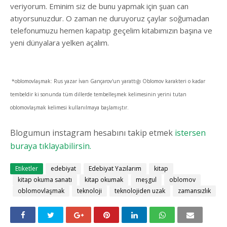
veriyorum. Eminim siz de bunu yapmak için şuan can
atıyorsunuzdur. O zaman ne duruyoruz çaylar soğumadan
telefonumuzu hemen kapatıp geçelim kitabımızın başına ve
yeni dünyalara yelken açalım.
*oblomovlaşmak: Rus yazar İvan Gançarov'un yarattığı Oblomov karakteri o kadar
tembeldir ki sonunda tüm dillerde tembelleşmek kelimesinin yerini tutan
oblomovlaşmak kelimesi kullanılmaya başlamıştır.
Blogumun instagram hesabını takip etmek
istersen
buraya tıklayabilirsin.
Etiketler
edebiyat
Edebiyat Yazılarım
kitap
kitap okuma sanatı
kitap okumak
meşgul
oblomov
oblomovlaşmak
teknoloji
teknolojiden uzak
zamansızlık