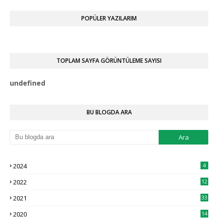
yazıyorum. Bu hafta yk …
POPÜLER YAZILARIM
Ahmed Yasir Orman
Eğer okuduğunuz üniversite buna müsaade ediyorsa
yapabilirsiniz.
TOPLAM SAYFA GÖRÜNTÜLEME SAYISI
Anonymous
Hukuk okuyan biri islam iktisadi ve finans bölümünde çap
u
n
d
e
f
n
e
d
yapabilir mi?
Ahmed Yasir Orman
BU BLOGDA ARA
Evet bu durumda çift anadal yapamazsınız. Ayrıca bundan
sonra Hukuk okumanızı ta …
Anonymous
Merhabalar Uludağ Üniversitesi Siyaset Bilimi ve Kamu
2024
4
Yönetimi yazmak istiyorum …
2022
12
buzlarkraliçesi
Merhaba, psikoloji bölümünden çap yapabilir miyim
2021
33
Ahmed Yasir Orman
2020
14