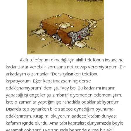
Akıllı telefonum olmadığı için akıllı telefonun insana ne
kadar zarar verebilir sorusuna net cevap veremiyordum. Bir
arkadaşım o zamanlar “Ders çalışırken telefonu
kapatıyorum. Eğer kapatmazsam hiç derse
odaklanamıyorum” demişti. “Vay be! Bu kadar mı insanın
yapacağı işi engeller şu zımbırtı” diyemeden edememiştim.
İşte o zamanlar yaptığım işe rahatlıkla odaklanabiliyordum.
Dışarda top oynarken bile sadece oynadığım oyunuma
odaklanırdım. Kitap mı okuyorum sadece kitabın dünyası
kafamın içinde olurdu. Ama tabi kapitalist dünyamızda böyle
yaşamak çok zordu ve sonunda benimde elime bir akıllı