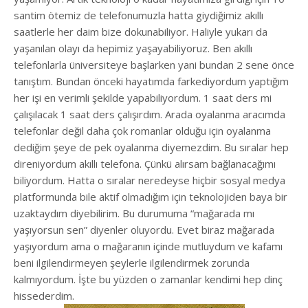
santim ötemiz de telefonumuzla hatta giydiğimiz akıllı
saatlerle her daim bize dokunabiliyor. Haliyle yukarı da
yaşanılan olayı da hepimiz yaşayabiliyoruz. Ben akıllı
telefonlarla üniversiteye başlarken yani bundan 2 sene önce
tanıştım. Bundan önceki hayatımda farkediyordum yaptığım
her işi en verimli şekilde yapabiliyordum. 1 saat ders mi
çalışılacak 1 saat ders çalışırdım. Arada oyalanma aracımda
telefonlar değil daha çok romanlar olduğu için oyalanma
dediğim şeye de pek oyalanma diyemezdim. Bu sıralar hep
direniyordum akıllı telefona. Çünkü alırsam bağlanacağımı
biliyordum. Hatta o sıralar neredeyse hiçbir sosyal medya
platformunda bile aktif olmadığım için teknolojiden baya bir
uzaktaydım diyebilirim. Bu durumuma “mağarada mı
yaşıyorsun sen” diyenler oluyordu. Evet biraz mağarada
yaşıyordum ama o mağaranın içinde mutluydum ve kafamı
beni ilgilendirmeyen şeylerle ilgilendirmek zorunda
kalmıyordum. İşte bu yüzden o zamanlar kendimi hep dinç
hissederdim.