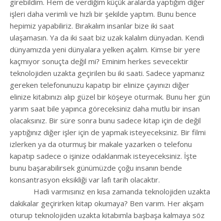
girebildim. Hem de verdiğim küçük aralarda yaptığım diğer
işleri daha verimli ve hızlı bir şekilde yaptım. Bunu bence
hepimiz yapabiliriz. Bırakalım insanlar bize iki saat
ulaşamasın. Ya da iki saat biz uzak kalalım dünyadan. Kendi
dünyamızda yeni dünyalara yelken açalım. Kimse bir yere
kaçmıyor sonuçta değil mi? Eminim herkes sevecektir
teknolojiden uzakta geçirilen bu iki saati. Sadece yapmanız
gereken telefonunuzu kapatıp bir elinize çayınızı diğer
elinize kitabınızı alıp güzel bir köşeye oturmak. Bunu her gün
yarım saat bile yapınca göreceksiniz daha mutlu bir insan
olacaksınız. Bir süre sonra bunu sadece kitap için de değil
yaptığınız diğer işler için de yapmak isteyeceksiniz. Bir filmi
izlerken ya da oturmuş bir makale yazarken o telefonu
kapatıp sadece o işinize odaklanmak isteyeceksiniz. İşte
bunu başarabilirsek günümüzde çoğu insanın bende
konsantrasyon eksikliği var lafı tarih olacaktır.
Hadi varmısınız en kısa zamanda teknolojiden uzakta
dakikalar geçirirken kitap okumaya? Ben varım. Her akşam
oturup teknolojiden uzakta kitabımla başbaşa kalmaya söz