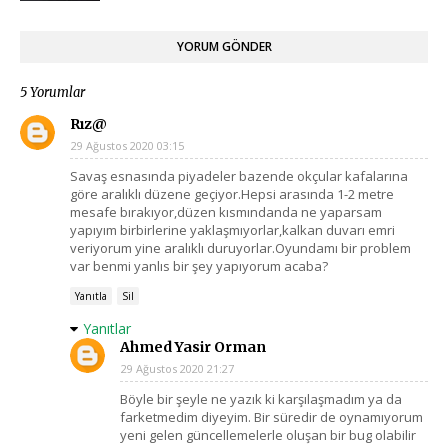
YORUM GÖNDER
5 Yorumlar
Rız@
29 Ağustos 2020 03:15
Savaş esnasında piyadeler bazende okçular kafalarına
göre aralıklı düzene geçiyor.Hepsi arasında 1-2 metre
mesafe bırakıyor,düzen kısmındanda ne yaparsam
yapıyım birbirlerine yaklaşmıyorlar,kalkan duvarı emri
veriyorum yine aralıklı duruyorlar.Oyundamı bir problem
var benmi yanlıs bir şey yapıyorum acaba?
Yanıtla
Sil
Yanıtlar
Ahmed Yasir Orman
29 Ağustos 2020 21:27
Böyle bir şeyle ne yazık ki karşılaşmadım ya da
farketmedim diyeyim. Bir süredir de oynamıyorum
yeni gelen güncellemelerle oluşan bir bug olabilir