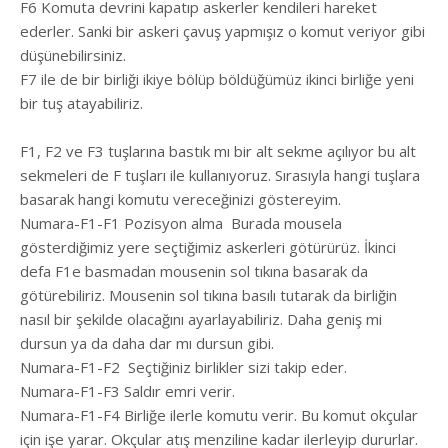
F6 Komuta devrini kapatıp askerler kendileri hareket
ederler. Sanki bir askeri çavuş yapmışız o komut veriyor gibi
düşünebilirsiniz.
F7 ile de bir birliği ikiye bölüp böldüğümüz ikinci birliğe yeni
bir tuş atayabiliriz.
F1, F2 ve F3 tuşlarına bastık mı bir alt sekme açılıyor bu alt
sekmeleri de F tuşları ile kullanıyoruz. Sırasıyla hangi tuşlara
basarak hangi komutu vereceğinizi göstereyim.
Numara-F1-F1 Pozisyon alma
Burada mousela
gösterdiğimiz yere seçtiğimiz askerleri götürürüz. İkinci
defa F1e basmadan mousenin sol tıkına basarak da
götürebiliriz. Mousenin sol tıkına basılı tutarak da birliğin
nasıl bir şekilde olacağını ayarlayabiliriz. Daha geniş mi
dursun ya da daha dar mı dursun gibi.
Numara-F1-F2
Seçtiğiniz birlikler sizi takip eder.
Numara-F1-F3 Saldır emri verir.
Numara-F1-F4 Birliğe ilerle komutu verir. Bu komut okçular
için işe yarar. Okçular atış menziline kadar ilerleyip dururlar.