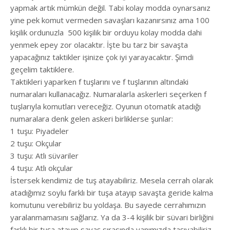
yapmak artık mümkün değil. Tabi kolay modda oynarsanız
yine pek komut vermeden savaşları kazanırsınız ama 100
kişilik ordunuzla
500 kişilik bir orduyu kolay modda dahi
yenmek epey zor olacaktır. İşte bu tarz bir savaşta
yapacağınız taktikler işinize çok iyi yarayacaktır. Şimdi
geçelim taktiklere.
Taktikleri yaparken f tuşlarını ve f tuşlarının altındaki
numaraları kullanacağız. Numaralarla askerleri seçerken f
tuşlarıyla komutları vereceğiz. Oyunun otomatik atadığı
numaralara denk gelen askeri birliklerse şunlar:
1 tuşu: Piyadeler
2 tuşu: Okçular
3 tuşu: Atlı süvariler
4 tuşu: Atlı okçular
İstersek kendimiz de tuş atayabiliriz. Mesela cerrah olarak
atadığımız soylu farklı bir tuşa atayıp savaşta geride kalma
komutunu verebiliriz bu yoldaşa. Bu sayede cerrahımızın
yaralanmamasını sağlarız. Ya da 3-4 kişilik bir süvari birliğini
farklı bir tuşa atayıp savaş sırasında yanımızda taşıyabiliriz.