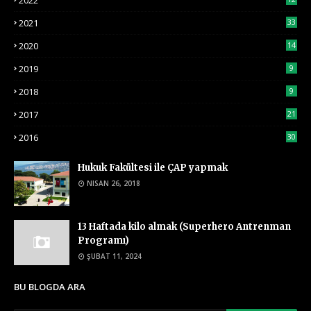
2022
2021
33
2020
14
2019
9
2018
9
2017
21
2016
30
Hukuk Fakültesi ile ÇAP yapmak
NISAN 26, 2018
13 Haftada kilo almak (Superhero Antrenman
Programı)
ŞUBAT 11, 2024
BU BLOGDA ARA