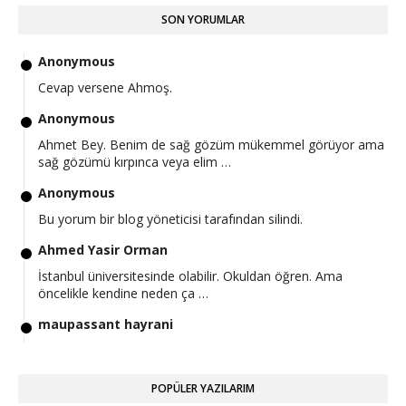
SON YORUMLAR
Anonymous
Cevap versene Ahmoş.
Anonymous
Ahmet Bey. Benim de sağ gözüm mükemmel görüyor ama
sağ gözümü kırpınca veya elim …
Anonymous
Bu yorum bir blog yöneticisi tarafından silindi.
Ahmed Yasir Orman
İstanbul üniversitesinde olabilir. Okuldan öğren. Ama
öncelikle kendine neden ça …
maupassant hayrani
Hocam iyi günler en güncel postunuz bu olduğu için buraya
yazıyorum. Bu hafta yk …
POPÜLER YAZILARIM
Ahmed Yasir Orman