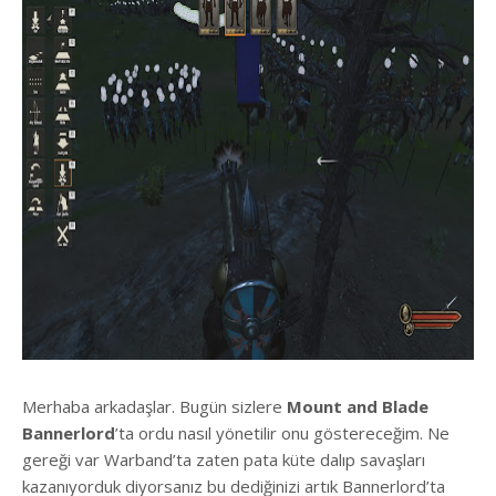
Merhaba arkadaşlar. Bugün sizlere
Mount and Blade
Bannerlord
’ta ordu nasıl yönetilir onu göstereceğim. Ne
gereği var Warband’ta zaten pata küte dalıp savaşları
kazanıyorduk diyorsanız bu dediğinizi artık Bannerlord’ta