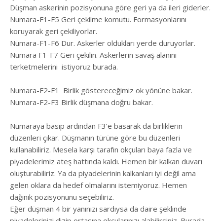
Düşman askerinin pozisyonuna göre geri ya da ileri giderler.
Numara-F1-F5 Geri çekilme komutu. Formasyonlarını
koruyarak geri çekiliyorlar.
Numara-F1-F6 Dur. Askerler oldukları yerde duruyorlar.
Numara F1-F7 Geri çekilin. Askerlerin savaş alanını
terketmelerini
istiyoruz burada.
Numara-F2-F1
Birlik göstereceğimiz ok yönüne bakar.
Numara-F2-F3 Birlik düşmana doğru bakar.
Numaraya basıp ardından F3’e basarak da birliklerin
düzenleri çıkar. Düşmanın türüne göre bu düzenleri
kullanabiliriz. Mesela karşı tarafın okçuları baya fazla ve
piyadelerimiz ateş hattında kaldı. Hemen bir kalkan duvarı
oluşturabiliriz. Ya da piyadelerinin kalkanları iyi değil ama
gelen oklara da hedef olmalarını istemiyoruz. Hemen
dağınık pozisyonunu seçebiliriz.
Eğer düşman 4 bir yanınızı sardıysa da daire şeklinde
piyadelerinizi dizip ortasına okçularınızı alabilirsiniz. Burada