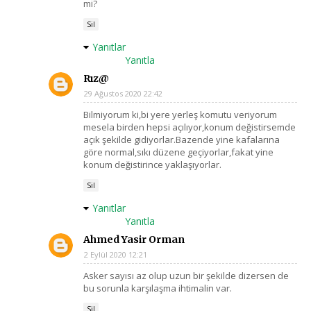
mi?
Sil
Yanıtlar
Yanıtla
Rız@
29 Ağustos 2020 22:42
Bilmiyorum ki,bi yere yerleş komutu veriyorum
mesela birden hepsi açılıyor,konum değistirsemde
açık şekilde gidiyorlar.Bazende yine kafalarına
göre normal,sıkı düzene geçiyorlar,fakat yine
konum değistirince yaklaşıyorlar.
Sil
Yanıtlar
Yanıtla
Ahmed Yasir Orman
2 Eylül 2020 12:21
Asker sayısı az olup uzun bir şekilde dizersen de
bu sorunla karşılaşma ihtimalin var.
Sil