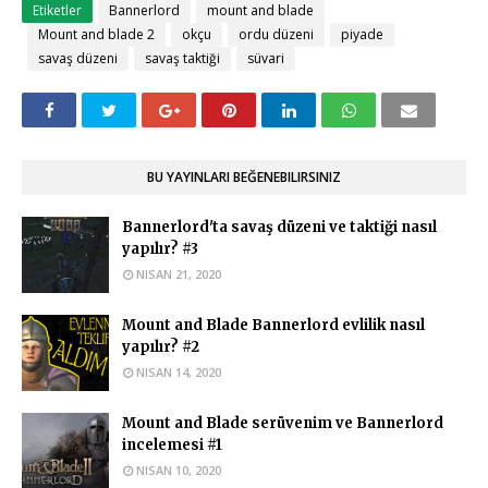
Etiketler
Bannerlord
mount and blade
Mount and blade 2
okçu
ordu düzeni
piyade
savaş düzeni
savaş taktiği
süvari
BU YAYINLARI BEĞENEBILIRSINIZ
Bannerlord'ta savaş düzeni ve taktiği nasıl
yapılır? #3
NISAN 21, 2020
Mount and Blade Bannerlord evlilik nasıl
yapılır? #2
NISAN 14, 2020
Mount and Blade serüvenim ve Bannerlord
incelemesi #1
NISAN 10, 2020