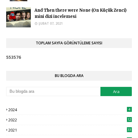
And Then there were None (On Küçük Zenci)
mini dizi incelemesi
ŞUBAT 07, 2021
TOPLAM SAYFA GÖRÜNTÜLEME SAYISI
5
5
3
5
7
6
BU BLOGDA ARA
2024
4
2022
12
2021
33