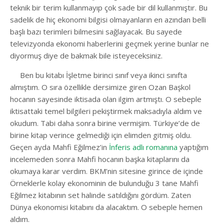
teknik bir terim kullanmayıp çok sade bir dil kullanmıştır. Bu
sadelik de hiç ekonomi bilgisi olmayanların en azından belli
başlı bazı terimleri bilmesini sağlayacak. Bu sayede
televizyonda ekonomi haberlerini geçmek yerine bunlar ne
diyormuş diye de bakmak bile isteyeceksiniz.
Ben bu kitabı İşletme birinci sınıf veya ikinci sınıfta
almıştım. O sıra özellikle dersimize giren Ozan Başkol
hocanın sayesinde iktisada olan ilgim artmıştı. O sebeple
iktisattaki temel bilgileri pekiştirmek maksadıyla aldım ve
okudum. Tabi daha sonra birine vermişim. Türkiye’de de
birine kitap verince gelmediği için elimden gitmiş oldu.
Geçen ayda Mahfi Eğilmez’in
İnferis adlı romanına
yaptığım
incelemeden sonra Mahfi hocanın başka kitaplarını da
okumaya karar verdim. BKM’nin sitesine girince de içinde
Örneklerle kolay ekonominin de bulunduğu 3 tane Mahfi
Eğilmez kitabının set halinde satıldığını gördüm. Zaten
Dünya ekonomisi kitabını da alacaktım. O sebeple hemen
aldım.