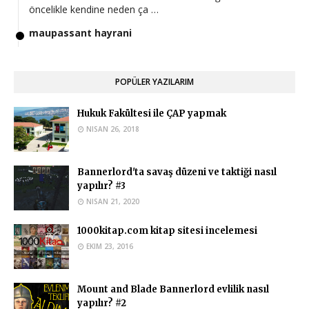
öncelikle kendine neden ça …
maupassant hayrani
Hocam iyi günler en güncel postunuz bu olduğu için buraya
yazıyorum. Bu hafta yk …
POPÜLER YAZILARIM
Ahmed Yasir Orman
Eğer okuduğunuz üniversite buna müsaade ediyorsa
Hukuk Fakültesi ile ÇAP yapmak
yapabilirsiniz.
NISAN 26, 2018
Anonymous
Hukuk okuyan biri islam iktisadi ve finans bölümünde çap
Bannerlord'ta savaş düzeni ve taktiği nasıl
yapabilir mi?
yapılır? #3
Ahmed Yasir Orman
NISAN 21, 2020
Evet bu durumda çift anadal yapamazsınız. Ayrıca bundan
1000kitap.com kitap sitesi incelemesi
sonra Hukuk okumanızı ta …
EKIM 23, 2016
Anonymous
Merhabalar Uludağ Üniversitesi Siyaset Bilimi ve Kamu
Mount and Blade Bannerlord evlilik nasıl
Yönetimi yazmak istiyorum …
yapılır? #2