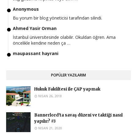
Anonymous
Bu yorum bir blog yöneticisi tarafından silindi.
Ahmed Yasir Orman
İstanbul üniversitesinde olabilir. Okuldan öğren. Ama
öncelikle kendine neden ça …
maupassant hayrani
Hocam iyi günler en güncel postunuz bu olduğu için buraya
yazıyorum. Bu hafta yk …
POPÜLER YAZILARIM
Ahmed Yasir Orman
Eğer okuduğunuz üniversite buna müsaade ediyorsa
Hukuk Fakültesi ile ÇAP yapmak
yapabilirsiniz.
NISAN 26, 2018
Anonymous
Hukuk okuyan biri islam iktisadi ve finans bölümünde çap
Bannerlord'ta savaş düzeni ve taktiği nasıl
yapabilir mi?
yapılır? #3
Ahmed Yasir Orman
NISAN 21, 2020