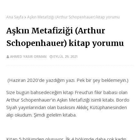
Ana Sayfa
Aşkın Metafiziği (Arthur Schopenhauer) kitap yorumu
Aşkın Metafiziği (Arthur
Schopenhauer) kitap yorumu
AHMED YASIR ORMAN
EYLÜL 29, 2021
(Haziran 2020'de yazdığım yazı. Pek bir şey beklemeyin.)
Size bugün bahsedeceğim kitap Freud’un fikir babası olan
Arthur Schopenhauer’ın Aşkın Metafiziği isimli kitabı. Bordo
Siyah yayınlarından olan baskısını Akkılıç Kütüphanesinden
alıp okudum. Şimdi gelelim kitaba.
Kitap 5 bölümden oluşuyor. İlk 4 bölümde daha çok kadın