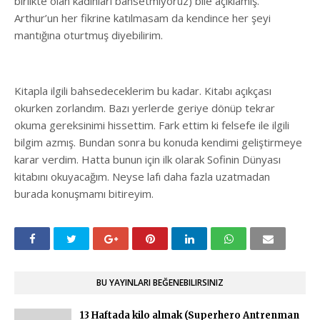
birlikte olan kadınları bahsetmiyoruz) bile açıklamış.
Arthur’un her fikrine katılmasam da kendince her şeyi
mantığına oturtmuş diyebilirim.
Kitapla ilgili bahsedeceklerim bu kadar. Kitabı açıkçası
okurken zorlandım. Bazı yerlerde geriye dönüp tekrar
okuma gereksinimi hissettim. Fark ettim ki felsefe ile ilgili
bilgim azmış. Bundan sonra bu konuda kendimi geliştirmeye
karar verdim. Hatta bunun için ilk olarak Sofinin Dünyası
kitabını okuyacağım. Neyse lafı daha fazla uzatmadan
burada konuşmamı bitireyim.
BU YAYINLARI BEĞENEBILIRSINIZ
13 Haftada kilo almak (Superhero Antrenman