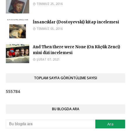
Şablon ve tablolarınız ile konuyu çok daha iyi anlıyorum. Çok
TEMMUZ 25, 2016
teşekkür ederim.
Ahmed Yasir Orman
İnsancıklar (Dostoyevski) kitap incelemesi
Teşekkür ederim. :)
TEMMUZ 05, 2016
And Then there were None (On Küçük Zenci)
mini dizi incelemesi
ŞUBAT 07, 2021
TOPLAM SAYFA GÖRÜNTÜLEME SAYISI
5
5
5
7
8
4
BU BLOGDA ARA