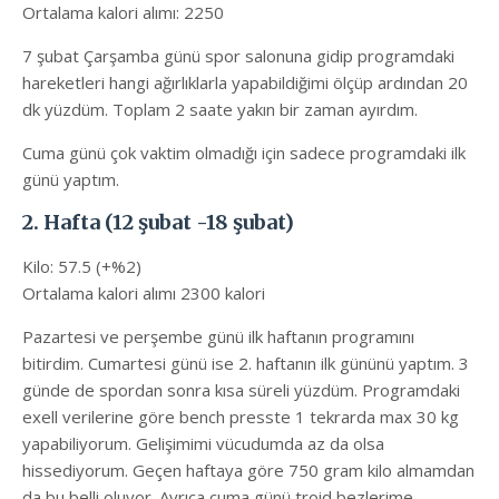
Ortalama kalori alımı: 2250
7 şubat Çarşamba günü spor salonuna gidip programdaki
hareketleri hangi ağırlıklarla yapabildiğimi ölçüp ardından 20
dk yüzdüm. Toplam 2 saate yakın bir zaman ayırdım.
Cuma günü çok vaktim olmadığı için sadece programdaki ilk
günü yaptım.
2. Hafta (12 şubat -18 şubat)
Kilo: 57.5 (+%2)
Ortalama kalori alımı 2300 kalori
Pazartesi ve perşembe günü ilk haftanın programını
bitirdim. Cumartesi günü ise 2. haftanın ilk gününü yaptım. 3
günde de spordan sonra kısa süreli yüzdüm. Programdaki
exell verilerine göre bench presste 1 tekrarda max 30 kg
yapabiliyorum. Gelişimimi vücudumda az da olsa
hissediyorum. Geçen haftaya göre 750 gram kilo almamdan
da bu belli oluyor. Ayrıca cuma günü troid bezlerime