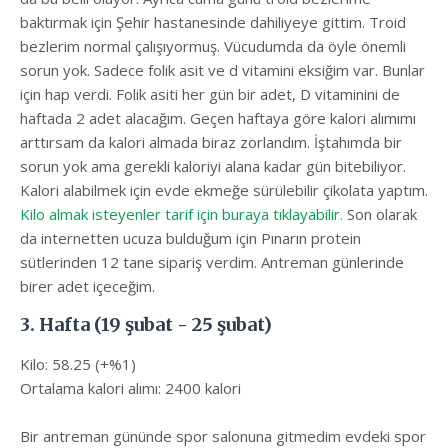
baktırmak için Şehir hastanesinde dahiliyeye gittim. Troid
bezlerim normal çalışıyormuş. Vücudumda da öyle önemli
sorun yok. Sadece folik asit ve d vitamini eksiğim var. Bunlar
için hap verdi. Folik asiti her gün bir adet, D vitaminini de
haftada 2 adet alacağım. Geçen haftaya göre kalori alımımı
arttırsam da kalori almada biraz zorlandım. İştahımda bir
sorun yok ama gerekli kaloriyi alana kadar gün bitebiliyor.
Kalori alabilmek için evde ekmeğe sürülebilir çikolata yaptım.
Kilo almak isteyenler tarif için buraya tıklayabilir.
Son olarak
da internetten ucuza bulduğum için Pınarın protein
sütlerinden 12 tane sipariş verdim. Antreman günlerinde
birer adet içeceğim.
3. Hafta (19 şubat - 25 şubat)
Kilo: 58.25 (+%1)
Ortalama kalori alımı: 2400 kalori
Bir antreman gününde spor salonuna gitmedim evdeki spor