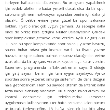
ilerleyen haftaları da düzenliyor. Bu programı yapabilmek
için evdeki aletler ne kadar yeterli olacak olsa da bir spor
salonuna gitmem motivasyon açısından benim için daha iyi
olacaktı. Öncelikle evime yakın güzel bir spor salonuna
baktım. Fiyat olarak çok uygun gelmedi. Bu sebeple daha
önce de birkaç kere gittiğim Nilüfer Belediyesinin Çalı’daki
spor kompleksine gitmeye karar verdim. Aylık 12 giriş 600
TL olan bu spor kompleksinde spor salonu, yüzme havuzu,
sauna, buhar odası gibi kısımlar vardı. Bu fiyata yüzme
havuzlu bir spor salonu bulmak imkansız olacağından evime
uzak olsa da bir ay şans vererek kaydolmaya karar verdim.
Superhero programında haftalık antreman sayısı 3 olduğu
için giriş sayısı benim için tam uygun sayıdaydı. Ayrıca
spordan sonra yüzerek omurga sistemimi de daha düzgün
hale getirebilirdim. Hem bu sayede iştahım da artarak daha
fazla kalori alabilmiş olacaktım. Bu süreçte kalori alımımı da
kontrol edebilmek için telefonumdaki Fatsecret
uygulamasını kullanıyorum. Her hafta ortalama kalori alımımı
arttırarak ilerleyeceğim. 13 hafta sürecek bu kilo alma