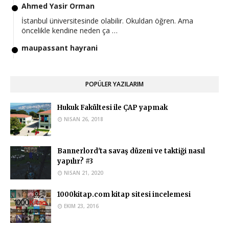
Ahmed Yasir Orman
İstanbul üniversitesinde olabilir. Okuldan öğren. Ama
öncelikle kendine neden ça …
maupassant hayrani
Hocam iyi günler en güncel postunuz bu olduğu için buraya
yazıyorum. Bu hafta yk …
POPÜLER YAZILARIM
Ahmed Yasir Orman
Eğer okuduğunuz üniversite buna müsaade ediyorsa
Hukuk Fakültesi ile ÇAP yapmak
yapabilirsiniz.
NISAN 26, 2018
Anonymous
Hukuk okuyan biri islam iktisadi ve finans bölümünde çap
Bannerlord'ta savaş düzeni ve taktiği nasıl
yapabilir mi?
yapılır? #3
Ahmed Yasir Orman
NISAN 21, 2020
Evet bu durumda çift anadal yapamazsınız. Ayrıca bundan
1000kitap.com kitap sitesi incelemesi
sonra Hukuk okumanızı ta …
EKIM 23, 2016
Anonymous