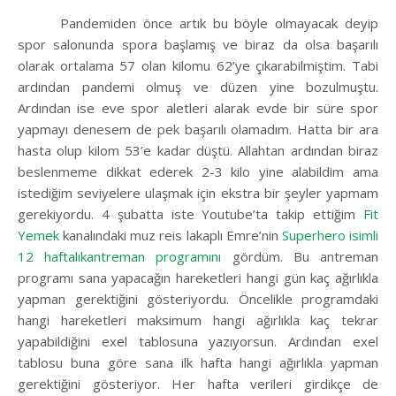
Pandemiden önce artık bu böyle olmayacak deyip
spor salonunda spora başlamış ve biraz da olsa başarılı
olarak ortalama 57 olan kilomu 62’ye çıkarabilmiştim. Tabi
ardından pandemi olmuş ve düzen yine bozulmuştu.
Ardından ise eve spor aletleri alarak evde bir süre spor
yapmayı denesem de pek başarılı olamadım. Hatta bir ara
hasta olup kilom 53’e kadar düştü. Allahtan ardından biraz
beslenmeme dikkat ederek 2-3 kilo yine alabildim ama
istediğim seviyelere ulaşmak için ekstra bir şeyler yapmam
gerekiyordu. 4 şubatta iste Youtube’ta takip ettiğim
Fit
Yemek
kanalındaki muz reis lakaplı Emre’nin
Superhero isimli
12 haftalıkantreman programını
gördüm. Bu antreman
programı sana yapacağın hareketleri hangi gün kaç ağırlıkla
yapman gerektiğini gösteriyordu. Öncelikle programdaki
hangi hareketleri maksimum hangi ağırlıkla kaç tekrar
yapabildiğini exel tablosuna yazıyorsun. Ardından exel
tablosu buna göre sana ilk hafta hangi ağırlıkla yapman
gerektiğini gösteriyor. Her hafta verileri girdikçe de