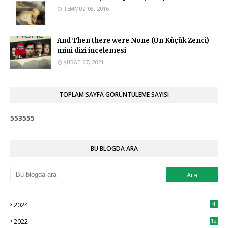
Teşekkür ederim. :)
TEMMUZ 05, 2016
And Then there were None (On Küçük Zenci)
mini dizi incelemesi
ŞUBAT 07, 2021
TOPLAM SAYFA GÖRÜNTÜLEME SAYISI
5
5
3
5
5
5
BU BLOGDA ARA
2024
4
2022
12